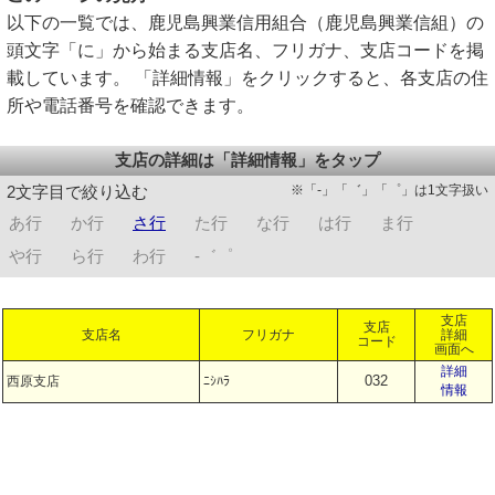
以下の一覧では、鹿児島興業信用組合（鹿児島興業信組）の
頭文字「に」から始まる支店名、フリガナ、支店コードを掲
載しています。 「詳細情報」をクリックすると、各支店の住
所や電話番号を確認できます。
支店の詳細は「詳細情報」をタップ
※「-」「゛」「゜」は1文字扱い
2文字目で絞り込む
あ行
か行
さ行
た行
な行
は行
ま行
や行
ら行
わ行
-゛゜
支店
支店
支店名
フリガナ
詳細
コード
画面へ
詳細
032
西原支店
ﾆｼﾊﾗ
情報