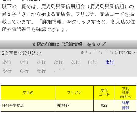
以下の一覧では、鹿児島興業信用組合（鹿児島興業信組）の
頭文字「き」から始まる支店名、フリガナ、支店コードを掲
載しています。 「詳細情報」をクリックすると、各支店の住
所や電話番号を確認できます。
支店の詳細は「詳細情報」をタップ
※「-」「゛」「゜」は1文字扱い
2文字目で絞り込む
あ行
か行
さ行
た行
な行
は行
ま行
や行
ら行
わ行
-゛゜
支店
支店
支店名
フリガナ
詳細
コード
画面へ
詳細
022
肝付吾平支店
ｷﾓﾂｷｱｲﾗ
情報