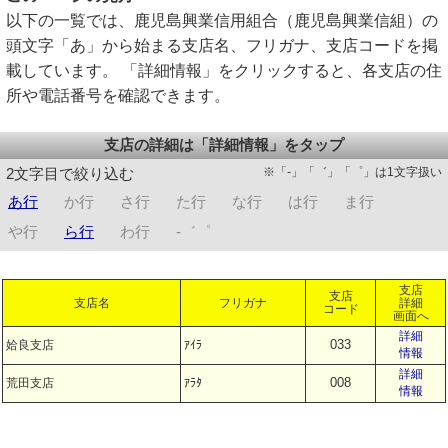
以下の一覧では、鹿児島興業信用組合（鹿児島興業信組）の
頭文字「あ」から始まる支店名、フリガナ、支店コードを掲
載しています。 「詳細情報」をクリックすると、各支店の住
所や電話番号を確認できます。
支店の詳細は「詳細情報」をタップ
※「-」「゛」「゜」は1文字扱い
2文字目で絞り込む
あ行
か行
さ行
た行
な行
は行
ま行
や行
ら行
わ行
-゛゜
支店
支店
支店名
フリガナ
詳細
コード
画面へ
詳細
033
姶良支店
ｱｲﾗ
情報
詳細
008
荒田支店
ｱﾗﾀ
情報