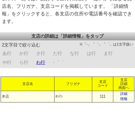
店名、フリガナ、支店コードを掲載しています。 「詳細情
報」をクリックすると、各支店の住所や電話番号を確認でき
ます。
支店の詳細は「詳細情報」をタップ
※「-」「゛」「゜」は1文字扱い
2文字目で絞り込む
あ行
か行
さ行
た行
な行
は行
ま行
や行
ら行
わ行
-゛゜
支店
支店
支店名
フリガナ
詳細
コード
画面へ
詳細
111
本店
ﾎﾝﾃﾝ
情報