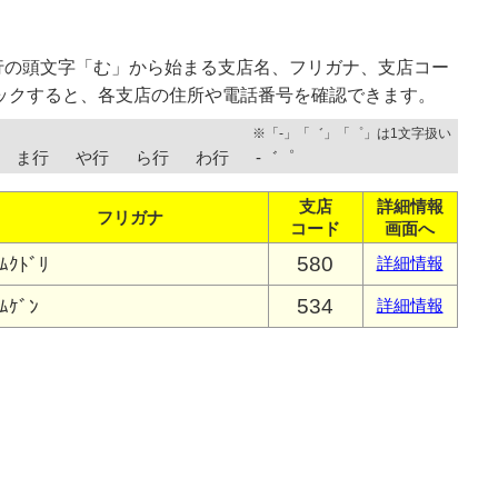
行の頭文字「む」から始まる支店名、フリガナ、支店コー
ックすると、各支店の住所や電話番号を確認できます。
※「-」「゛」「゜」は1文字扱い
ま行
や行
ら行
わ行
-゛゜
支店
詳細情報
フリガナ
コード
画面へ
580
ﾑｸﾄﾞﾘ
詳細情報
534
ﾑｹﾞﾝ
詳細情報