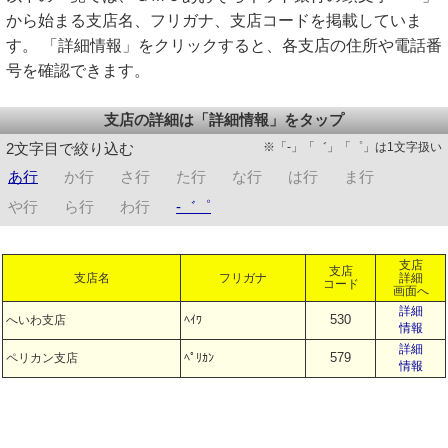
から始まる支店名、フリガナ、支店コードを掲載していま
す。 「詳細情報」をクリックすると、各支店の住所や電話番
号を確認できます。
支店の詳細は「詳細情報」をタップ
※「-」「゛」「゜」は1文字扱い
2文字目で絞り込む
あ行
か行
さ行
た行
な行
は行
ま行
や行
ら行
わ行
-゛゜
支店
支店
支店名
フリガナ
詳細
コード
画面へ
詳細
530
へいわ支店
ﾍｲﾜ
情報
詳細
579
ペリカン支店
ﾍﾟﾘｶﾝ
情報