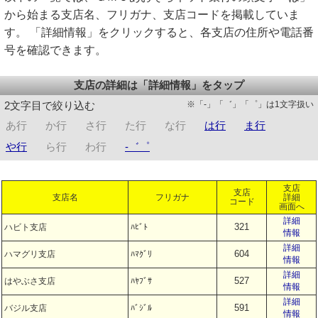
から始まる支店名、フリガナ、支店コードを掲載していま
す。 「詳細情報」をクリックすると、各支店の住所や電話番
号を確認できます。
支店の詳細は「詳細情報」をタップ
※「-」「゛」「゜」は1文字扱い
2文字目で絞り込む
あ行
か行
さ行
た行
な行
は行
ま行
や行
ら行
わ行
-゛゜
支店
支店
支店名
フリガナ
詳細
コード
画面へ
詳細
321
ハビト支店
ﾊﾋﾞﾄ
情報
詳細
604
ハマグリ支店
ﾊﾏｸﾞﾘ
情報
詳細
527
はやぶさ支店
ﾊﾔﾌﾞｻ
情報
詳細
591
バジル支店
ﾊﾞｼﾞﾙ
情報