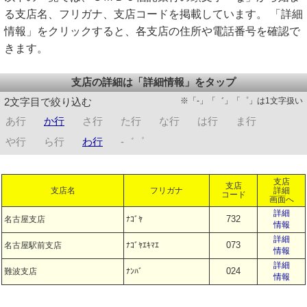
る支店名、フリガナ、支店コードを掲載しています。 「詳細
情報」をクリックすると、各支店の住所や電話番号を確認で
きます。
支店の詳細は「詳細情報」をタップ
※「-」「゛」「゜」は1文字扱い
2文字目で絞り込む
あ行
か行
さ行
た行
な行
は行
ま行
や行
ら行
わ行
-゛゜
支店
支店
支店名
フリガナ
詳細
コード
画面へ
詳細
732
名古屋支店
ﾅｺﾞﾔ
情報
詳細
073
名古屋駅前支店
ﾅｺﾞﾔｴｷﾏｴ
情報
詳細
024
難波支店
ﾅﾝﾊﾞ
情報