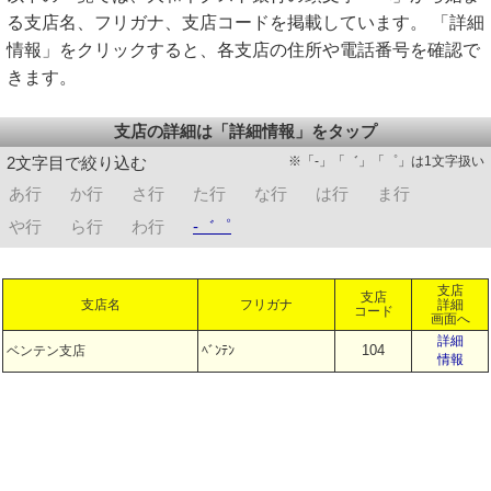
る支店名、フリガナ、支店コードを掲載しています。 「詳細
情報」をクリックすると、各支店の住所や電話番号を確認で
きます。
支店の詳細は「詳細情報」をタップ
※「-」「゛」「゜」は1文字扱い
2文字目で絞り込む
あ行
か行
さ行
た行
な行
は行
ま行
や行
ら行
わ行
-゛゜
支店
支店
支店名
フリガナ
詳細
コード
画面へ
詳細
104
ベンテン支店
ﾍﾞﾝﾃﾝ
情報