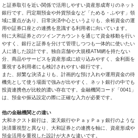
と証券取引を近い関係で活用しやすい資産形成寄りのネット
銀行です。円定期預金や外貨預金など「ためる・ふやす」領
域に重点があり、日常決済中心というよりも、余裕資金の運
用や証券口座との連携を意識する利用者に向いています。
特に大和証券とのツインアカウントを通じて資金移動を行い
やすく、銀行と証券を分けて管理しつつも一体的に使いたい
人に適した設計です。独自店舗や大規模ATM網を持たない
分、商品やサービスを資産形成に絞り込みやすく、金利面を
重視する利用者にも検討されやすい銀行です。
また、頻繁な決済よりも、計画的な預け入れや運用資金の待
機先として使う場面で強みが出やすく、ネット銀行の中でも
投資連携色が比較的濃い存在です。金融機関コード「0041」
は、預金や振込設定の際に正確な入力が必要です。
他の金融機関との違い
大和ネクスト銀行は、楽天銀行やＰａｙＰａｙ銀行のような
決済重視型と異なり、大和証券との連携を軸に、資産形成や
預金活用を重視した設計が大きな違いです。