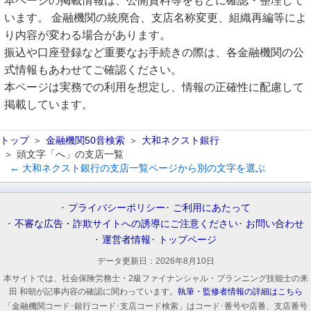
本ページの掲載情報は、公開資料等をもとに確認・整理して
います。 金融機関の統廃合、支店名称変更、組織再編等によ
り内容が変わる場合があります。
振込や口座登録など重要なお手続きの際は、各金融機関の公
式情報もあわせてご確認ください。
本ページは実務での利用を想定し、情報の正確性に配慮して
掲載しています。
トップ
金融機関50音検索
大和ネクスト銀行
頭文字「へ」の支店一覧
← 大和ネクスト銀行の支店一覧ページから別の文字を選ぶ
プライバシーポリシー
ご利用にあたって
不審な広告・詐欺サイトへの誘導にご注意ください
お問い合わせ
運営者情報
トップページ
データ更新日：
2026年8月10日
本サイトでは、社会保険労務士・2級ファイナンシャル・プランニング技能士の来
田 和朝が記事内容の確認に関わっています。
執筆・監修者情報の詳細はこちら
「金融機関コード･銀行コード･支店コード検索」はコード･番号や店番、支店番号