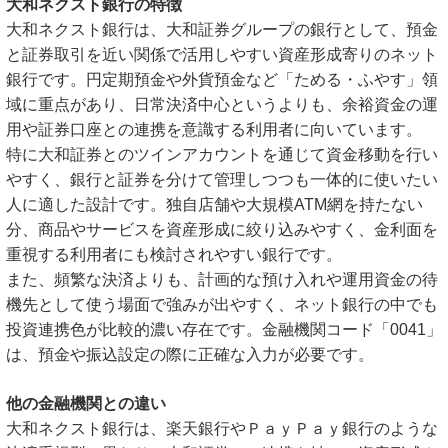
大和ネクスト銀行の特徴
大和ネクスト銀行は、大和証券グループの銀行として、預金
と証券取引を近い関係で活用しやすい資産形成寄りのネット
銀行です。円定期預金や外貨預金など「ためる・ふやす」領
域に重点があり、日常決済中心というよりも、余裕資金の運
用や証券口座との連携を意識する利用者に向いています。
特に大和証券とのツインアカウントを通じて資金移動を行い
やすく、銀行と証券を分けて管理しつつも一体的に使いたい
人に適した設計です。独自店舗や大規模ATM網を持たない
分、商品やサービスを資産形成に絞り込みやすく、金利面を
重視する利用者にも検討されやすい銀行です。
また、頻繁な決済よりも、計画的な預け入れや運用資金の待
機先として使う場面で強みが出やすく、ネット銀行の中でも
投資連携色が比較的濃い存在です。金融機関コード「0041」
は、預金や振込設定の際に正確な入力が必要です。
他の金融機関との違い
大和ネクスト銀行は、楽天銀行やＰａｙＰａｙ銀行のような