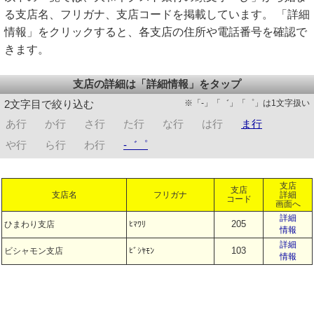
る支店名、フリガナ、支店コードを掲載しています。 「詳細
情報」をクリックすると、各支店の住所や電話番号を確認で
きます。
支店の詳細は「詳細情報」をタップ
※「-」「゛」「゜」は1文字扱い
2文字目で絞り込む
あ行
か行
さ行
た行
な行
は行
ま行
や行
ら行
わ行
-゛゜
支店
支店
支店名
フリガナ
詳細
コード
画面へ
詳細
205
ひまわり支店
ﾋﾏﾜﾘ
情報
詳細
103
ビシャモン支店
ﾋﾞｼﾔﾓﾝ
情報