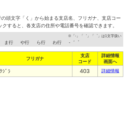
行の頭文字「く」から始まる支店名、フリガナ、支店コー
ックすると、各支店の住所や電話番号を確認できます。
※「-」「゛」「゜」は1文字扱い
ま行
や行
ら行
わ行
-゛゜
支店
詳細情報
フリガナ
コード
画面へ
403
ｸｼﾞﾗ
詳細情報