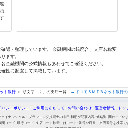
廃
頭
す
確認・整理しています。 金融機関の統廃合、支店名称変
あります。
、各金融機関の公式情報もあわせてご確認ください。
正確性に配慮して掲載しています。
ット銀行
頭文字「く」の支店一覧
← ドコモＳＭＴＢネット銀行
イバシーポリシー
ご利用にあたって
お問い合わせ
運営者情報
トッ
ファイナンシャル・プランニング技能士の来田 和朝が記事内容の確認に関わってい
機関コード･銀行コード･支店コード検索」はコード･番号や店番、支店番号を検索で