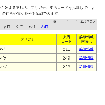
から始まる支店名、フリガナ、支店コードを掲載していま
店の住所や電話番号を確認できます。
※「-」「゛」「゜」は1文字扱い
ま行
や行
ら行
わ行
-゛゜
支店
詳細情報
フリガナ
コード
画面へ
211
ﾏ-ﾁ
詳細情報
249
ﾏｲｸ
詳細情報
228
ﾏﾝﾎﾞ
詳細情報