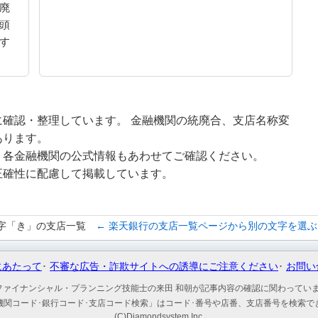
廃
頭
す
確認・整理しています。 金融機関の統廃合、支店名称変
あります。
、各金融機関の公式情報もあわせてご確認ください。
正確性に配慮して掲載しています。
字「き」の支店一覧
← 楽天銀行の支店一覧ページから別の文字を選ぶ
にあたって
不審な広告・詐欺サイトへの誘導にご注意ください
お問い
ファイナンシャル・プランニング技能士の来田 和朝が記事内容の確認に関わってい
機関コード･銀行コード･支店コード検索」はコード･番号や店番、支店番号を検索で
(C)Diamondsystem Inc.