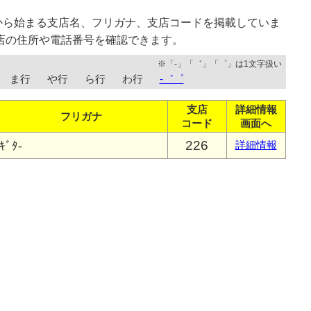
から始まる支店名、フリガナ、支店コードを掲載していま
店の住所や電話番号を確認できます。
※「-」「゛」「゜」は1文字扱い
ま行
や行
ら行
わ行
-゛゜
支店
詳細情報
フリガナ
コード
画面へ
226
ｷﾞﾀ-
詳細情報