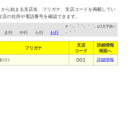
」から始まる支店名、フリガナ、支店コードを掲載してい
支店の住所や電話番号を確認できます。
※「-」「゛」「゜」は1文字扱い
ま行
や行
ら行
わ行
-゛゜
支店
詳細情報
フリガナ
コード
画面へ
001
ﾎﾝﾃﾝ
詳細情報