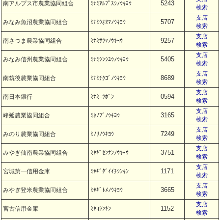
5243
南アルプス市農業協同組合
ﾐﾅﾐｱﾙﾌﾟｽｼﾉｳｷﾖｳ
検索
支店
5707
みなみ魚沼農業協同組合
ﾐﾅﾐｳｵﾇﾏﾉｳｷﾖｳ
検索
支店
9257
南さつま農業協同組合
ﾐﾅﾐｻﾂﾏﾉｳｷﾖｳ
検索
支店
5405
みなみ信州農業協同組合
ﾐﾅﾐｼﾝｼﾕｳﾉｳｷﾖｳ
検索
支店
8689
南筑後農業協同組合
ﾐﾅﾐﾁｸｺﾞﾉｳｷﾖｳ
検索
支店
0594
南日本銀行
ﾐﾅﾐﾆﾂﾎﾟﾝ
検索
支店
3165
峰延農業協同組合
ﾐﾈﾉﾌﾞﾉｳｷﾖｳ
検索
支店
7249
みのり農業協同組合
ﾐﾉﾘﾉｳｷﾖｳ
検索
支店
3751
みやぎ仙南農業協同組合
ﾐﾔｷﾞｾﾝﾅﾝﾉｳｷﾖｳ
検索
支店
1171
宮城第一信用金庫
ﾐﾔｷﾞﾀﾞｲｲﾁｼﾝｷﾝ
検索
支店
3665
みやぎ登米農業協同組合
ﾐﾔｷﾞﾄﾒﾉｳｷﾖｳ
検索
支店
1152
宮古信用金庫
ﾐﾔｺｼﾝｷﾝ
検索