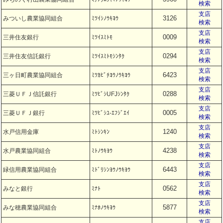
検索
支店
3126
みついし農業協同組合
ﾐﾂｲｼﾉｳｷﾖｳ
検索
支店
0009
三井住友銀行
ﾐﾂｲｽﾐﾄﾓ
検索
支店
0294
三井住友信託銀行
ﾐﾂｲｽﾐﾄﾓｼﾝﾀｸ
検索
支店
6423
三ヶ日町農業協同組合
ﾐﾂｶﾋﾞﾁﾖｳﾉｳｷﾖｳ
検索
支店
0288
三菱ＵＦＪ信託銀行
ﾐﾂﾋﾞｼUFJｼﾝﾀｸ
検索
支店
0005
三菱ＵＦＪ銀行
ﾐﾂﾋﾞｼﾕ-ｴﾌｼﾞｴｲ
検索
支店
1240
水戸信用金庫
ﾐﾄｼﾝｷﾝ
検索
支店
4238
水戸農業協同組合
ﾐﾄﾉｳｷﾖｳ
検索
支店
6443
緑信用農業協同組合
ﾐﾄﾞﾘｼﾝﾖｳﾉｳｷﾖｳ
検索
支店
0562
みなと銀行
ﾐﾅﾄ
検索
支店
5877
みな穂農業協同組合
ﾐﾅﾎﾉｳｷﾖｳ
検索
支店