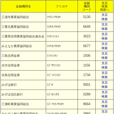
金融
支店
金融機関名
フリガナ
機関
検索
コード
画面へ
支店
5130
三浦市農業協同組合
ﾐｳﾗｼﾉｳｷﾖｳ
検索
支店
6649
三重北農業協同組合
ﾐｴｷﾀﾉｳｷﾖｳ
検索
支店
3023
三重県信用農業協同組合連合会
ﾐｴｹﾝｼﾝﾚﾝ
検索
支店
6677
みえなか農業協同組合
ﾐｴﾅｶﾉｳｷﾖｳ
検索
支店
1506
三島信用金庫
ﾐｼﾏｼﾝｷﾝ
検索
支店
1156
水沢信用金庫
ﾐｽﾞｻﾜｼﾝｷﾝ
検索
支店
1734
水島信用金庫
ﾐｽﾞｼﾏｼﾝｷﾝ
検索
支店
0001
みずほ銀行
ﾐｽﾞﾎ
検索
支店
0289
みずほ信託銀行
ﾐｽﾞﾎｼﾝﾀｸ
検索
支店
8664
三潴町農業協同組合
ﾐｽﾞﾏﾏﾁﾉｳｷﾖｳ
検索
支店
3960
みちのく村山農業協同組合
ﾐﾁﾉｸﾑﾗﾔﾏﾉｳｷﾖｳ