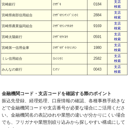
支店
0184
宮崎銀行
ﾐﾔｻﾞｷ
検索
支店
2884
宮崎県南部信用組合
ﾐﾔｻﾞｷｹﾝﾅﾝﾌﾞｼﾝｸﾐ
検索
支店
9169
宮崎県農業協同組合
ﾐﾔｻﾞｷｹﾝﾉｳｷﾖｳ
検索
支店
0591
宮崎太陽銀行
ﾐﾔｻﾞｷﾀｲﾖｳ
検索
支店
1980
宮崎第一信用金庫
ﾐﾔｻﾞｷﾀﾞｲｲﾁｼﾝｷﾝ
検索
支店
2582
ミレ信用組合
ﾐﾚｼﾝｸﾐ
検索
支店
0043
みんなの銀行
ﾐﾝﾅﾉ
検索
金融機関コード・支店コードを確認する際のポイント
振込先登録、経理処理、口座情報の確認、各種事務手続きな
どで金融機関コードや支店番号が必要な場合にご活用くださ
い。金融機関名の表記ゆれや業態の違いが分かりにくい場合
でも、フリガナや業態別絞り込みから探しやすい構成にして