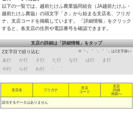
以下の一覧では、越前たけふ農業協同組合（JA越前たけふ・
越前たけふ農協）の頭文字「さ」から始まる支店名、フリガ
ナ、支店コードを掲載しています。 「詳細情報」をクリック
すると、各支店の住所や電話番号を確認できます。
支店の詳細は「詳細情報」をタップ
※「-」「゛」「゜」は1文字扱い
2文字目で絞り込む
あ行
か行
さ行
た行
な行
は行
ま行
や行
ら行
わ行
-゛゜
支店
支店
支店名
フリガナ
詳細
コード
画面へ
該当するデータはありません