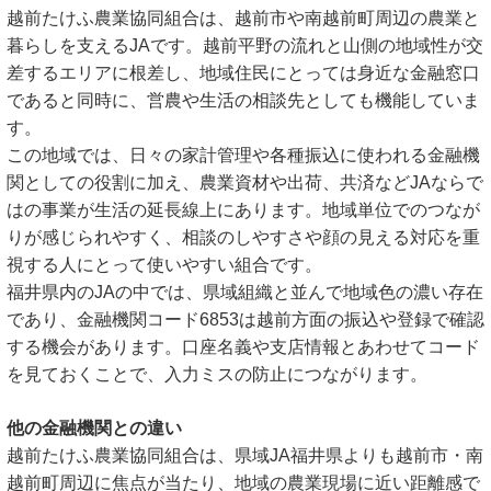
越前たけふ農業協同組合は、越前市や南越前町周辺の農業と
暮らしを支えるJAです。越前平野の流れと山側の地域性が交
差するエリアに根差し、地域住民にとっては身近な金融窓口
であると同時に、営農や生活の相談先としても機能していま
す。
この地域では、日々の家計管理や各種振込に使われる金融機
関としての役割に加え、農業資材や出荷、共済などJAならで
はの事業が生活の延長線上にあります。地域単位でのつなが
りが感じられやすく、相談のしやすさや顔の見える対応を重
視する人にとって使いやすい組合です。
福井県内のJAの中では、県域組織と並んで地域色の濃い存在
であり、金融機関コード6853は越前方面の振込や登録で確認
する機会があります。口座名義や支店情報とあわせてコード
を見ておくことで、入力ミスの防止につながります。
他の金融機関との違い
越前たけふ農業協同組合は、県域JA福井県よりも越前市・南
越前町周辺に焦点が当たり、地域の農業現場に近い距離感で