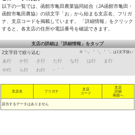
以下の一覧では、函館市亀田農業協同組合（JA函館市亀田・
函館市亀田農協）の頭文字「お」から始まる支店名、フリガ
ナ、支店コードを掲載しています。 「詳細情報」をクリック
すると、各支店の住所や電話番号を確認できます。
支店の詳細は「詳細情報」をタップ
※「-」「゛」「゜」は1文字扱い
2文字目で絞り込む
あ行
か行
さ行
た行
な行
は行
ま行
や行
ら行
わ行
-゛゜
支店
支店
支店名
フリガナ
詳細
コード
画面へ
該当するデータはありません