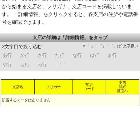
から始まる支店名、フリガナ、支店コードを掲載していま
す。 「詳細情報」をクリックすると、各支店の住所や電話番
号を確認できます。
支店の詳細は「詳細情報」をタップ
※「-」「゛」「゜」は1文字扱い
2文字目で絞り込む
あ行
か行
さ行
た行
な行
は行
ま行
や行
ら行
わ行
-゛゜
支店
支店
支店名
フリガナ
詳細
コード
画面へ
該当するデータはありません