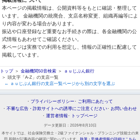
掲載情報について
本ページの掲載情報は、公開資料等をもとに確認・整理して
います。 金融機関の統廃合、支店名称変更、組織再編等によ
り内容が変わる場合があります。
振込や口座登録など重要なお手続きの際は、各金融機関の公
式情報もあわせてご確認ください。
本ページは実務での利用を想定し、情報の正確性に配慮して
掲載しています。
トップ
金融機関50音検索
ａｕじぶん銀行
頭文字「A-Z」の支店一覧
← ａｕじぶん銀行の支店一覧ページから別の文字を選ぶ
プライバシーポリシー
ご利用にあたって
不審な広告・詐欺サイトへの誘導にご注意ください
お問い合わせ
運営者情報
トップページ
データ更新日：
2026年8月10日
本サイトでは、社会保険労務士・2級ファイナンシャル・プランニング技能士の来
田 和朝が記事内容の確認に関わっています。
執筆・監修者情報の詳細はこちら