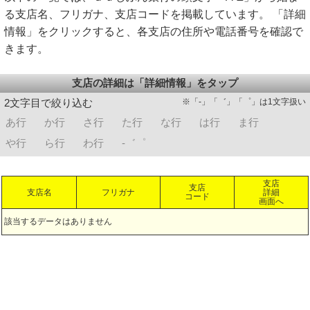
る支店名、フリガナ、支店コードを掲載しています。 「詳細
情報」をクリックすると、各支店の住所や電話番号を確認で
きます。
支店の詳細は「詳細情報」をタップ
※「-」「゛」「゜」は1文字扱い
2文字目で絞り込む
あ行
か行
さ行
た行
な行
は行
ま行
や行
ら行
わ行
-゛゜
支店
支店
支店名
フリガナ
詳細
コード
画面へ
該当するデータはありません