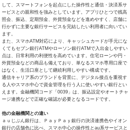
して、スマートフォンを起点にした操作性と通信・決済系サ
ービスとの親和性を強みとしています。アプリひとつで残高
照会、振込、定期預金、外貨預金などを進めやすく、店舗に
行かずに主要な銀行サービスを完結したい利用者に向いてい
ます。
また、スマホATM対応により、キャッシュカードが手元にな
くてもセブン銀行ATMやローソン銀行ATMで入出金しやすい
点は、日常利用の利便性を高めています。住宅ローンや円・
外貨預金などの商品も備えており、単なるスマホ専用口座で
はなく、生活口座として継続利用しやすい構成です。
通信キャリア系のブランドを背景に、デジタル接点を重視す
る人やスマホ中心で資金管理を行う人に使いやすい銀行とい
えます。金融機関コード「0039」は、振込設定やオートチャ
ージ連携などで正確な確認が必要となるコードです。
他の金融機関との違い
ａｕじぶん銀行は、ＰａｙＰａｙ銀行の決済連携色やイオン
銀行の店舗色に比べ、スマホ中心の操作性とau系サービスと