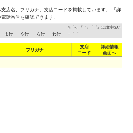
支店名、フリガナ、支店コードを掲載しています。 「詳
や電話番号を確認できます。
※「-」「゛」「゜」は1文字扱い
ま行
や行
ら行
わ行
-゛゜
支店
詳細情報
フリガナ
コード
画面へ