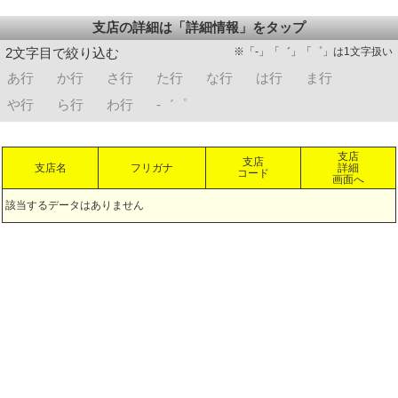
支店の詳細は「詳細情報」をタップ
※「-」「゛」「゜」は1文字扱い
2文字目で絞り込む
あ行
か行
さ行
た行
な行
は行
ま行
や行
ら行
わ行
-゛゜
支店
支店
支店名
フリガナ
詳細
コード
画面へ
該当するデータはありません