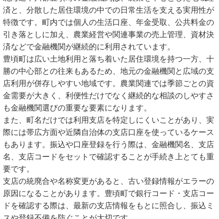
済と、分散した居住環境の中での日常生活を支える実用性が
特徴です。町内では個人の生活口座、年金受取、公共料金の
引き落としに加え、農業経営や関連事業の売上管理、資材決
済などで金融機関が継続的に利用されています。
豊頃町は広い土地利用と落ち着いた居住環境を持つ一方、十
勝の中心部との往来もあるため、地元の金融機関と広域の支
店利用が併存しやすい地域です。農業関連では季節ごとの資
金需要が大きく、利便性だけでなく継続的な相談のしやすさ
も金融機関選びの重要な要素になります。
また、町名だけでは利用支店を特定しにくいことがあり、実
際には帯広方面や近隣自治体の支店口座を使っているケース
もあります。振込や口座登録を行う際は、金融機関名、支店
名、支店コードをセットで確認することが手続き上とても重
要です。
支店の統廃合や名称変更があると、古い登録情報がエラーの
原因になることがあります。豊頃町で銀行コード・支店コー
ドを確認する際は、最新の支店情報をもとに照合し、振込ミ
スや登録不備を防ぐことが大切です。