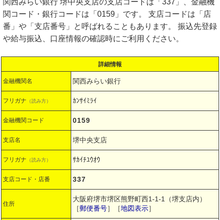
関西みらい銀行 堺中央支店の支店コードは「337」、金融機
関コード・銀行コードは「0159」です。 支店コードは「店
番」や「支店番号」と呼ばれることもあります。 振込先登録
や給与振込、口座情報の確認時にご利用ください。
詳細情報
関西みらい銀行
金融機関名
ｶﾝｻｲﾐﾗｲ
フリガナ
（読み方）
0159
金融機関コード
堺中央支店
支店名
ｻｶｲﾁﾕｳｵｳ
フリガナ
（読み方）
337
支店コード・店番
大阪府堺市堺区熊野町西1-1-1（堺支店内）
住所
［
郵便番号
］［
地図表示
］