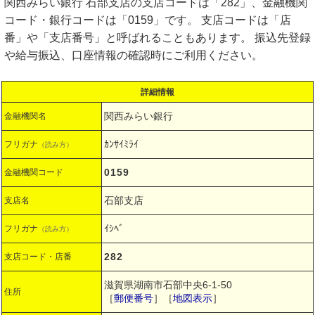
関西みらい銀行 石部支店の支店コードは「282」、金融機関
コード・銀行コードは「0159」です。 支店コードは「店
番」や「支店番号」と呼ばれることもあります。 振込先登録
や給与振込、口座情報の確認時にご利用ください。
詳細情報
関西みらい銀行
金融機関名
ｶﾝｻｲﾐﾗｲ
フリガナ
（読み方）
0159
金融機関コード
石部支店
支店名
ｲｼﾍﾞ
フリガナ
（読み方）
282
支店コード・店番
滋賀県湖南市石部中央6-1-50
住所
［
郵便番号
］［
地図表示
］