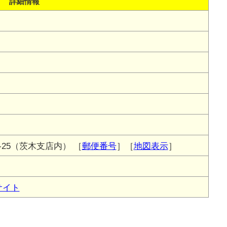
詳細情報
-25（茨木支店内）
［
郵便番号
］［
地図表示
］
サイト