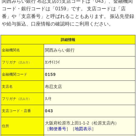
関西みらい銀行 布忍支店の支店コードは「043」、金融機関
コード・銀行コードは「0159」です。 支店コードは「店
番」や「支店番号」と呼ばれることもあります。 振込先登録
や給与振込、口座情報の確認時にご利用ください。
詳細情報
関西みらい銀行
金融機関名
ｶﾝｻｲﾐﾗｲ
フリガナ
（読み方）
0159
金融機関コード
布忍支店
支店名
ﾇﾉｾ
フリガナ
（読み方）
043
支店コード・店番
大阪府松原市上田1-1-2（松原支店内）
住所
［
郵便番号
］［
地図表示
］