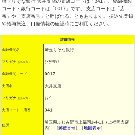
埼玉りそな銀行 大井支店の支店コードは「341」、金融機関
コード・銀行コードは「0017」です。 支店コードは「店
番」や「支店番号」と呼ばれることもあります。 振込先登録
や給与振込、口座情報の確認時にご利用ください。
詳細情報
埼玉りそな銀行
金融機関名
ｻｲﾀﾏﾘｿﾅ
フリガナ
（読み方）
0017
金融機関コード
大井支店
支店名
ｵｵｲ
フリガナ
（読み方）
341
支店コード・店番
埼玉県ふじみ野市上福岡1-4-11（上福岡支店
住所
内）
［
郵便番号
］［
地図表示
］