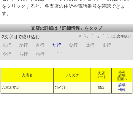
をクリックすると、各支店の住所や電話番号を確認できま
す。
支店の詳細は「詳細情報」をタップ
※「-」「゛」「゜」は1文字扱い
2文字目で絞り込む
あ行
か行
さ行
た行
な行
は行
ま行
や行
ら行
わ行
-゛゜
支店
支店
支店名
フリガナ
詳細
コード
画面へ
詳細
053
六本木支店
ﾛﾂﾎﾟﾝｷﾞ
情報