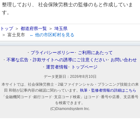
整理しており、 社会保険労務士の監修のもと作成していま
す。
トップ
都道府県一覧
埼玉県
富士見市
← 他の市区町村を見る
プライバシーポリシー
ご利用にあたって
不審な広告・詐欺サイトへの誘導にご注意ください
お問い合わせ
運営者情報
トップページ
データ更新日：
2026年8月10日
本サイトでは、社会保険労務士・2級ファイナンシャル・プランニング技能士の来
田 和朝が記事内容の確認に関わっています。
執筆・監修者情報の詳細はこちら
「金融機関コード･銀行コード･支店コード検索」はコード･番号や店番、支店番号
を検索できます。
(C)Diamondsystem Inc.